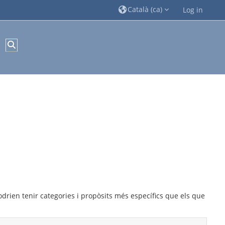
Català ‎(ca)‎
Log in
Commuta l'entrada de la cerca
rien tenir categories i propòsits més específics que els que