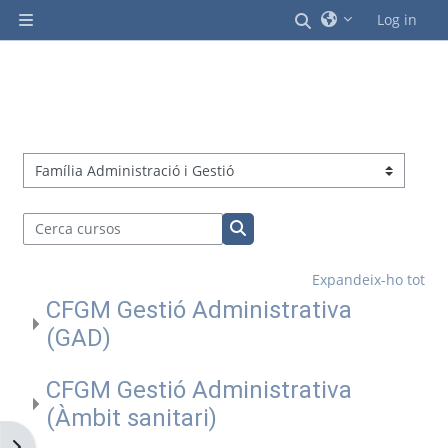
Ves al contingut principal
Commuta l'entrad
Log in
Panell lateral
Categories de cursos
Cerca cursos
Cerca cursos
Expandeix-ho tot
CFGM Gestió Administrativa
(GAD)
CFGM Gestió Administrativa
(Àmbit sanitari)
Obre el calaix de blocs