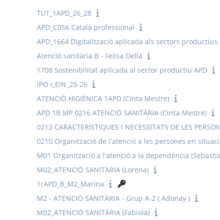
TUT_1APD_26_28
APD_C056 Català professional
APD_1664 Digitalització aplicada als sectors productius
Atenció sanitària B - Felisa Dellà
1708 Sostenibilitat aplicada al sector productiu APD
IPO I_EIN_25-26
ATENCIÓ HIGIÈNICA 1APD (Cinta Mestre)
APD 1B MP 0216 ATENCIÓ SANITÀRIA (Cinta Mestre)
0212 CARACTERÍSTIQUES I NECESSITATS DE LES PERSO
0210 Organització de l'atenció a les persones en situa
M01 Organització a l'atenció a la dependència (Sebastià
M02_ATENCIÓ SANITÀRIA (Lorena)
1rAPD_B_M2_Marina
M2 - ATENCIÓ SANITÀRIA - Grup A-2 ( Adonay )
M02_ATENCIÓ SANITÀRIA (Fabiola)