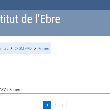
itut de l'Ebre
nitat
CFGM APD
Primer
Pàgina 1
Pàgina 2
Pàgina següent
1
2
»