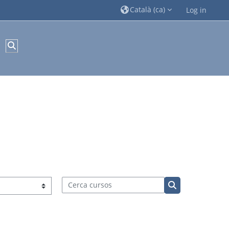
Català ‎(ca)‎
Log in
Commuta l'entrada de la cerca
Cerca cursos
Cerca cursos