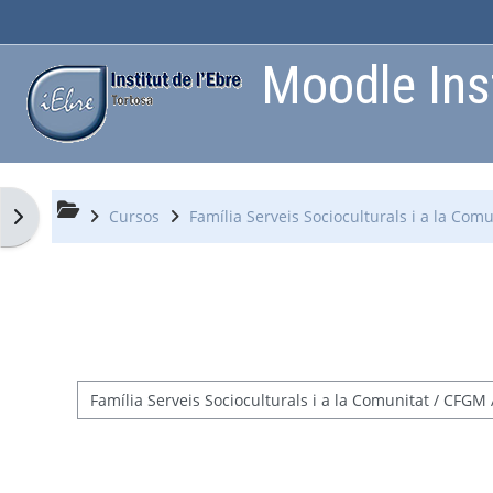
Ves al contingut principal
Moodle Inst
Obre el calaix de blocs
Cursos
Família Serveis Socioculturals i a la Comu
Categories de cursos