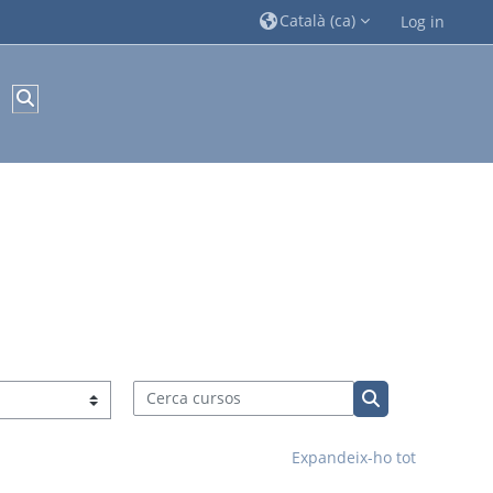
Català ‎(ca)‎
Log in
Commuta l'entrada de la cerca
Cerca cursos
Cerca cursos
Expandeix-ho tot