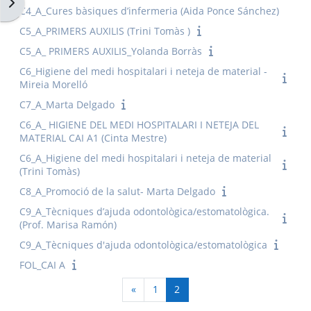
Obre el calaix de blocs
C4_A_Cures bàsiques d’infermeria (Aida Ponce Sánchez)
C5_A_PRIMERS AUXILIS (Trini Tomàs )
C5_A_ PRIMERS AUXILIS_Yolanda Borràs
C6_Higiene del medi hospitalari i neteja de material -
Mireia Morelló
C7_A_Marta Delgado
C6_A_ HIGIENE DEL MEDI HOSPITALARI I NETEJA DEL
MATERIAL CAI A1 (Cinta Mestre)
C6_A_Higiene del medi hospitalari i neteja de material
(Trini Tomàs)
C8_A_Promoció de la salut- Marta Delgado
C9_A_Tècniques d’ajuda odontològica/estomatològica.
(Prof. Marisa Ramón)
C9_A_Tècniques d'ajuda odontològica/estomatològica
FOL_CAI A
Pàgina anterior
Pàgina 1
Pàgina 2
«
1
2