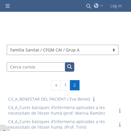
Ves al contingut principal
Commuta l'entrad
Log in
Panell lateral
Categories de cursos
Cerca cursos
Cerca cursos
Pàgina anterior
Pàgina 1
Pàgina 2
«
1
2
C3_A_BENESTAR DEL PACIENT ( Eva Benet)
C4_A_Cures bàsiques d’infermeria aplicades a les
necessitats de l’ésser humà (prof. Marisa Ramón)
C4_A_Cures bàsiques d’infermeria aplicades a les
necessitats de l’ésser humà. (Prof. Trini)