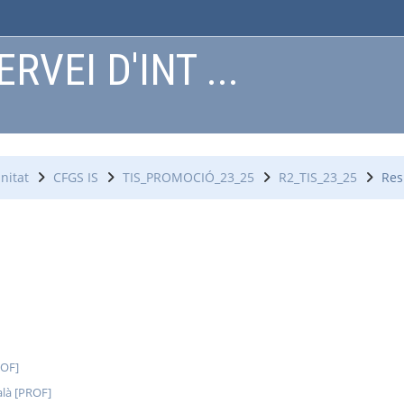
RVEI D'INT ...
nitat
CFGS IS
TIS_PROMOCIÓ_23_25
R2_TIS_23_25
Re
ROF]
alà [PROF]