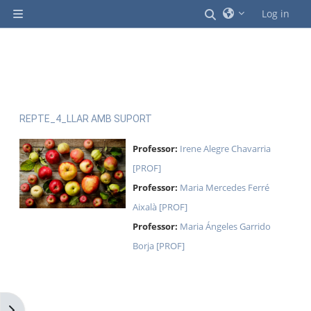
Ves al contingut principal
Commuta l'entrad
Log in
Panell lateral
REPTE_4_LLAR AMB SUPORT
Professor:
Irene Alegre Chavarria
[PROF]
Professor:
Maria Mercedes Ferré
Aixalà [PROF]
Professor:
Maria Ángeles Garrido
Borja [PROF]
Obre el calaix de blocs