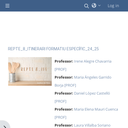
Ves al contingut principal
Commuta l'entrad
Log in
Panell lateral
REPTE_8_ITINERARI FORMATIU ESPECÍFIC_24_25
Professor:
Irene Alegre Chavarria
[PROF]
Professor:
Maria Ángeles Garrido
Borja [PROF]
Professor:
Daniel López Castelló
[PROF]
Professor:
Maria Elena Mauri Cuenca
[PROF]
Professor:
Laura Villalba Soriano
Obre el calaix de blocs