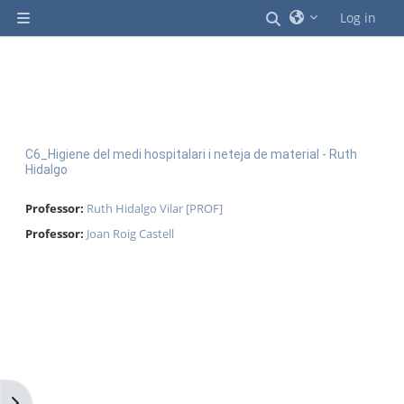
Ves al contingut principal
Commuta l'entrad
Log in
Panell lateral
C6_Higiene del medi hospitalari i neteja de material - Ruth
Hidalgo
Professor:
Ruth Hidalgo Vilar [PROF]
Professor:
Joan Roig Castell
Obre el calaix de blocs