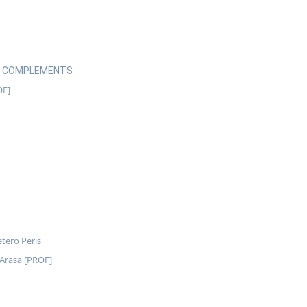
 I COMPLEMENTS
OF]
etero Peris
 Arasa [PROF]