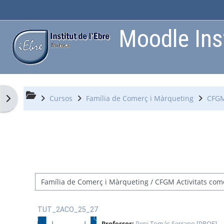
Ves al contingut principal
Moodle Inst
Obre el calaix de blocs
Cursos
Família de Comerç i Màrqueting
CFGM
Categories de cursos
TUT_2ACO_25_27
Professor:
Pepi Tomás Serrano [PROF]