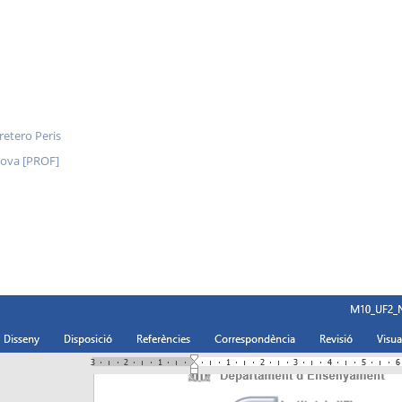
retero Peris
nova [PROF]