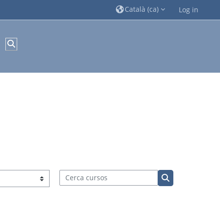
Català ‎(ca)‎
Log in
Commuta l'entrada de la cerca
Cerca cursos
Cerca cursos