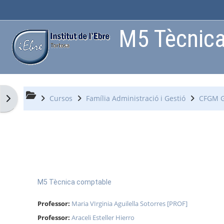
Ves al contingut principal
M5 Tècnica
Obre el calaix de blocs
Cursos
Família Administració i Gestió
CFGM Ge
M5 Tècnica comptable
Professor:
Maria VIrginia Aguilella Sotorres [PROF]
Professor:
Araceli Esteller Hierro