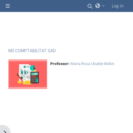
Ves al contingut principal
Commuta l'entrad
Log in
Panell lateral
M5 COMPTABILITAT GAD
Professor:
Maria Rosa Ubalde Bellot
Obre el calaix de blocs